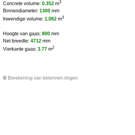
3
Concrete volume:
0.352
m
Binnendiameter:
1300
mm
3
Inwendige volume:
1.062
m
Hoogte van gaas:
800
mm
Net breedte:
4712
mm
2
Vierkante gaas:
3.77
m
©
Berekening van betonnen ringen