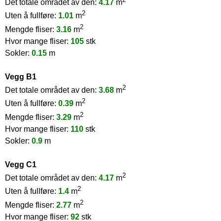
Det totale området av den:
4.17
m
2
Uten å fullføre:
1.01
m
2
Mengde fliser:
3.16
m
Hvor mange fliser:
105
stk
Sokler:
0.15
m
Vegg B1
2
Det totale området av den:
3.68
m
2
Uten å fullføre:
0.39
m
2
Mengde fliser:
3.29
m
Hvor mange fliser:
110
stk
Sokler:
0.9
m
Vegg C1
2
Det totale området av den:
4.17
m
2
Uten å fullføre:
1.4
m
2
Mengde fliser:
2.77
m
Hvor mange fliser:
92
stk