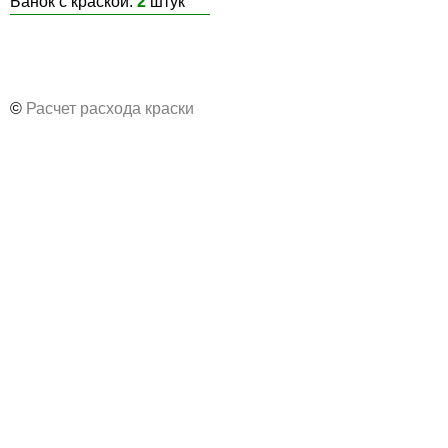
Банок с краской:
2
штук
©
Расчет расхода краски