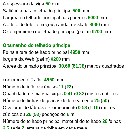
A espessura da viga
50
mm
Saliência para o telhado principal
500
mm
Largura do telhado principal nas paredes
6000
mm
A altura do teto começou a andar de skate
3000
mm
O comprimento do telhado principal (patim)
6200
mm
O tamanho do telhado principal
Folha altura do telhado principal
4950
mm
largura da Web (patim)
6200
mm
A área do telhado principal
30.69
(
61.38
) metros quadrados
comprimento Rafter
4950
mm
Número de inflorescências
11
(
22
)
Quantidade de material vigas
0.41
(
0.82
) metros cúbicos
Número de linhas de placas de torneamento
25
(
50
)
O volume de tábuas de torneamento
0.58
(
1.16
) metros
cúbicos ou
26
(
52
) pedaços de
6
m
Número de telhado principal material do telhado
36
folhas
2.5
série
7
largura da folha em cada meia