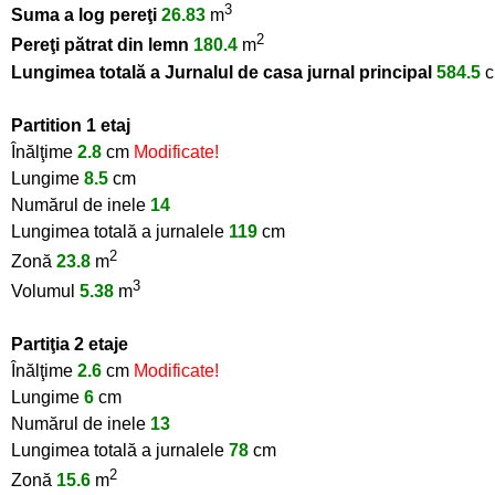
3
Suma a log pereţi
26.83
m
2
Pereţi pătrat din lemn
180.4
m
Lungimea totală a Jurnalul de casa jurnal principal
584.5
c
Partition 1 etaj
Înălţime
2.8
cm
Modificate!
Lungime
8.5
cm
Numărul de inele
14
Lungimea totală a jurnalele
119
cm
2
Zonă
23.8
m
3
Volumul
5.38
m
Partiţia 2 etaje
Înălţime
2.6
cm
Modificate!
Lungime
6
cm
Numărul de inele
13
Lungimea totală a jurnalele
78
cm
2
Zonă
15.6
m