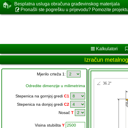
Besplatna usluga obračuna građevinskog materijala
Pronašli ste pogrešku u prijevodu? Pomozite projektu
Kalkulatori
Izračun metalnog
Mjerilo crteža 1:
Odredite dimenzije u milimetrima
Stepenica na gornjoj gredi
C1
Stepenica na donjoj gredi
C2
Nosač
T
Visina stubišta
Y