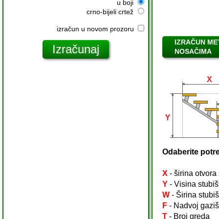
u boji
crno-bijeli crtež
izračun u novom prozoru
IZRAČUN ME
NOSAČIMA
Odaberite potre
X
- širina otvora
Y
- Visina stubiš
W
- Širina stubiš
F
- Nadvoj gaziš
T
- Broj greda