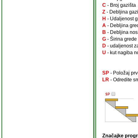
C
- Broj gazišta
Z
- Debljina gaz
H
- Udaljenost g
A
- Debljina gre
B
- Debljina nos
G
- Širina grede
D
- udaljenost 
U
- kut nagiba n
SP
- Položaj pr
LR
- Odredite sm
Značajke prog