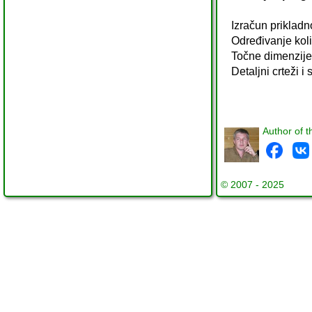
Izračun prikladn
Određivanje koli
Točne dimenzije 
Detaljni crteži 
Author of t
© 2007 - 2025