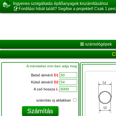
Ingyenes szolgáltatás építőanyagok kiszámításához
Fordítási hibát talált? Segítse a projektet! Csak 1 pe
számológépek
C
A méreteket mm-ben adja meg
Belső átmérő
D1
Külső átmérő
D2
A cső hossza
L
számítás új ablakban