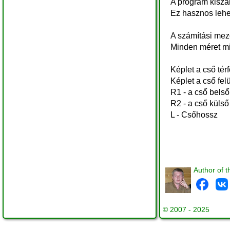
A program kiszámí
Ez hasznos lehe
A számítási mező
Minden méret mi
Képlet a cső té
Képlet a cső fe
R1 - a cső bels
R2 - a cső küls
L - Csőhossz
Author of t
© 2007 - 2025