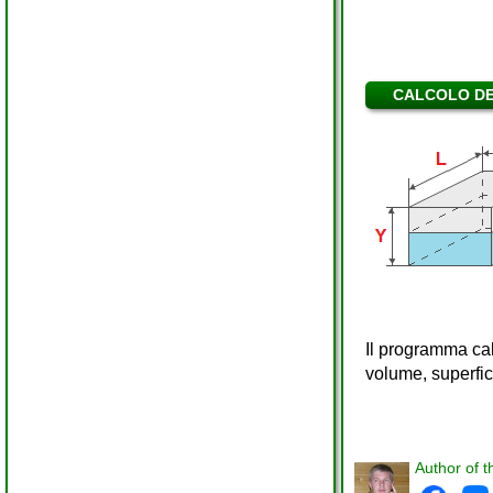
CALCOLO DE
Il programma cal
volume, superfic
Author of t