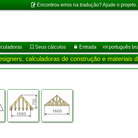
Encontrou erros na tradução? Ajude o projeto
lculadoras
Seus cálculos
Entrada
português bra
esigners, calculadoras de construção e materiais 