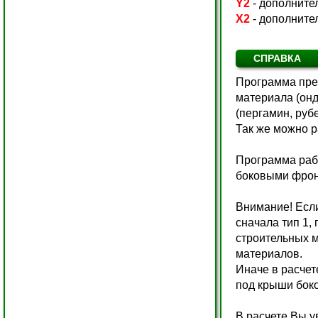
Y2
- дополните
X2
- дополните
СПРАВКА
Программа пред
материала (онд
(пергамин, руб
Так же можно 
Программа рабо
боковыми фронт
Внимание! Если
сначала тип 1,
строительных м
материалов.
Иначе в расче
под крыши бок
В расчете Вы у