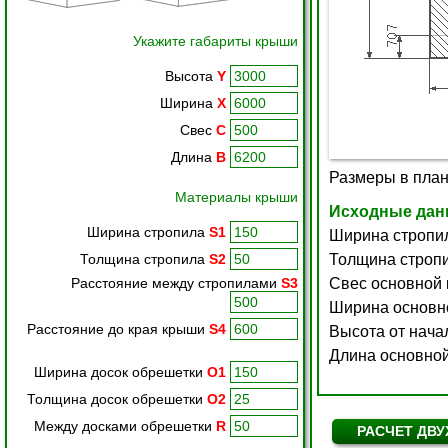
Укажите габариты крыши
Высота
Y
Ширина
X
Свес
C
Длина
B
Материалы крыши
Ширина стропила
S1
Толщина стропила
S2
Расстояние между стропилами
S3
Расстояние до края крыши
S4
Ширина досок обрешетки
O1
Толщина досок обрешетки
O2
Между досками обрешетки
R
РАСЧЕТ ДВ