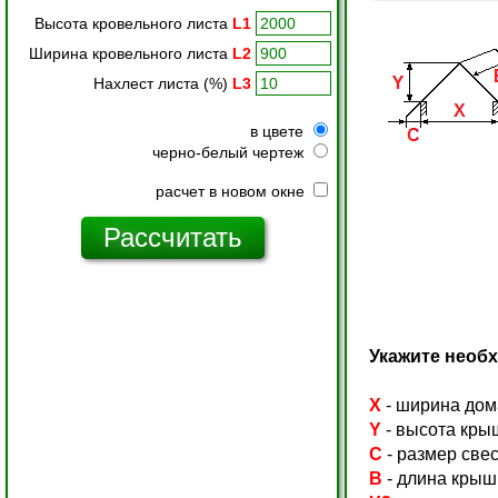
Высота кровельного листа
L1
Ширина кровельного листа
L2
Нахлест листа (%)
L3
в цвете
черно-белый чертеж
расчет в новом окне
Укажите необ
X
- ширина дом
Y
- высота кры
C
- размер све
B
- длина крыш