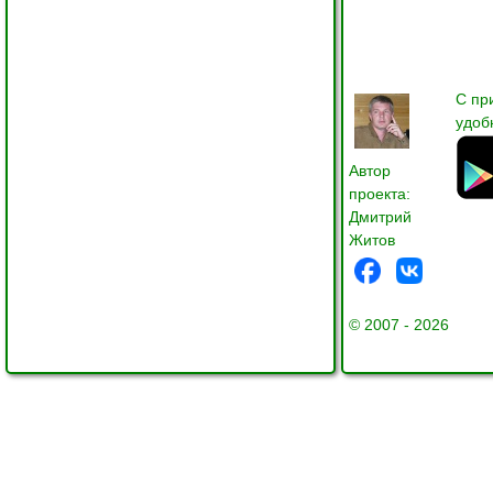
С пр
удоб
Автор
проекта:
Дмитрий
Житов
© 2007 - 2026