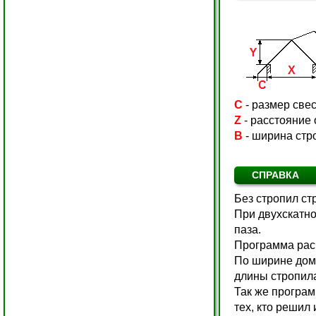
C
- размер све
Z
- расстояние 
B
- ширина стр
СПРАВКА
Без стропил ст
При двухскатно
паза.
Программа расч
По ширине дома
длины стропила
Так же програм
тех, кто решил