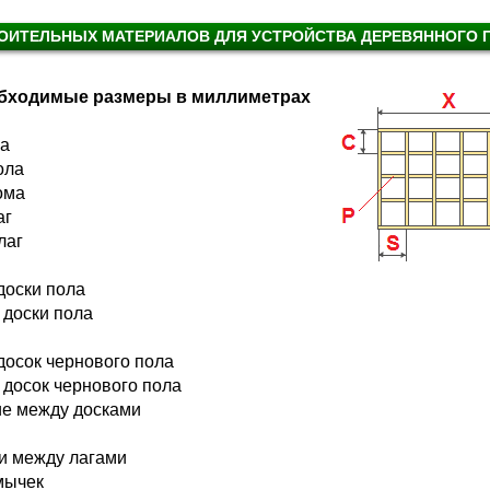
РОИТЕЛЬНЫХ МАТЕРИАЛОВ ДЛЯ УСТРОЙСТВА ДЕРЕВЯННОГО 
обходимые размеры в миллиметрах
ла
ола
ома
аг
лаг
доски пола
 доски пола
досок чернового пола
 досок чернового пола
ие между досками
и между лагами
мычек