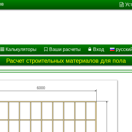
ов
Ус
Калькуляторы
Ваши расчеты
Вход
русски
Расчет строительных материалов для пола