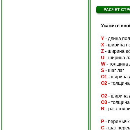
РАСЧЕТ СТ
Укажите не
Y
- длина по
X
- ширина п
Z
- ширина д
U
- ширина л
W
- толщина 
S
- шаг лаг
O1
- ширина 
O2
- толщина
O2
- ширина 
O3
- толщина
R
- расстоян
P
- перемычк
C
- шаг пере