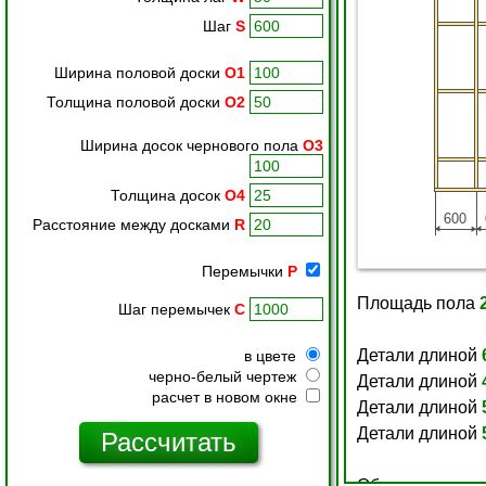
Шаг
S
Ширина половой доски
O1
Толщина половой доски
O2
Ширина досок чернового пола
O3
Толщина досок
O4
Расстояние между досками
R
Перемычки
P
Шаг перемычек
C
в цвете
черно-белый чертеж
расчет в новом окне