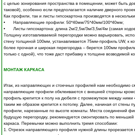
с целью зонирования пространства в помещении, может быть дово
таковой), особенно если предполагается наличие дверного проем
Как профили, так и листы гипсокартона производятся в нескольк
•	Направляющие профили: 50*40мм/75*40мм/100*40мм;

•	Листы гипсокартона: длина 2м/2,5м/3м/3,5м/4м (самая ходовая длина – 2,5мм), ширина 0,6м/1,2м, толщина 6,5мм/9,5мм/12,5мм.

Толщину изготавливаемой перегородки можно варьировать, испо
стену толщиной 100мм, устанавливается 75мм-профиль UW, к кот
более прочная и широкая перегородка – берется 100мм профиль. 
только с одной), что тоже даст прибавку к толщине возводимой к
МОНТАЖ КАРКАСА
Итак, из направляющих и стоечных профилей нам необходимо см
направляющие профили обклеиваются с внешней стороны кромо
профиль крепится к полу на дюбеля с промежутком между ними 
таким же образом крепится к потолку. Далее, начиная от стены 
профили, нарезанные по высоте комнаты. Места соединений фик
будущую перегородку, рекомендуется смонтировать по меньшей 
каркаса. Перемычки можно выполнить тремя способами:

1. Отрезок направляющего профиля нужной длины прорезается по