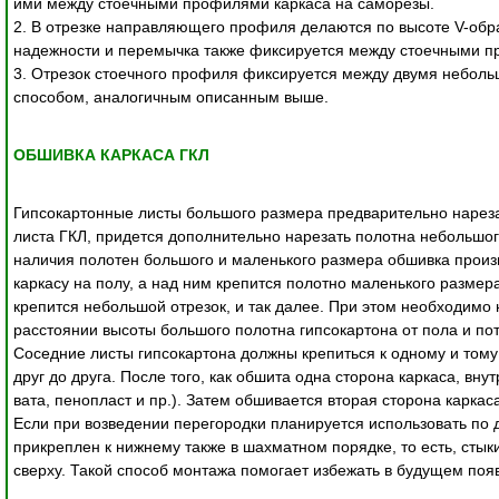
ими между стоечными профилями каркаса на саморезы.

2. В отрезке направляющего профиля делаются по высоте V-обра
надежности и перемычка также фиксируется между стоечными пр
3. Отрезок стоечного профиля фиксируется между двумя небольш
способом, аналогичным описанным выше. 

ОБШИВКА КАРКАСА ГКЛ
Гипсокартонные листы большого размера предварительно нарез
листа ГКЛ, придется дополнительно нарезать полотна небольшого
наличия полотен большого и маленького размера обшивка произв
каркасу на полу, а над ним крепится полотно маленького размера
крепится небольшой отрезок, и так далее. При этом необходимо
расстоянии высоты большого полотна гипсокартона от пола и пото
Соседние листы гипсокартона должны крепиться к одному и тому
друг до друга. После того, как обшита одна сторона каркаса, в
вата, пенопласт и пр.). Затем обшивается вторая сторона каркаса.
Если при возведении перегородки планируется использовать по д
прикреплен к нижнему также в шахматном порядке, то есть, стык
сверху. Такой способ монтажа помогает избежать в будущем появ