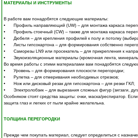
МАТЕРИАЛЫ И ИНСТРУМЕНТЫ
В работе вам понадобятся следующие материалы:

•	Профиль направляющий (UW) – для монтажа каркаса перегородки;

•	Профиль стоечный (CW) – также для монтажа каркаса перегородки;

•	Дюбеля – для крепления профилей к полу и потолку (выбираются в зависимости от материала данных поверхностей);

•	Листы гипсокартона – для формирования собственно перегородки (обшивка каркаса);

•	Саморезы LN9 или просекатель – для прикрепления к направляющим листов гипсокартона;

•	Звукоизоляционные материалы (кромочная лента, минеральная вата, пенопласт и прочие) - опционально.

Во время работы с этими материалами вам понадобятся следую
•	Уровень – для формирования плоскости перегородки;

•	Рулетка – для отмеривания необходимых отрезков;

•	Нож или дисковый резак для гипсокартона – для резки ГКЛ;

•	Электролобзик – для вырезания сложных фигур (зигзаги, дуги и пр.) – при необходимости.

Особняком стоят средства защиты: очки, маска/респиратор. Если
защита глаз и легких от пыли крайне желательна.

ТОЛЩИНА ПЕРЕГОРОДКИ
Прежде чем покупать материал, следует определиться с назнач