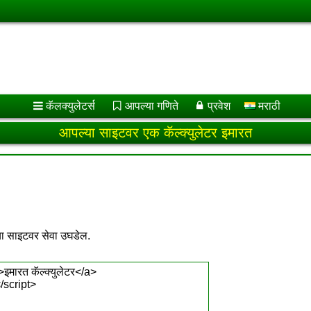
कॅलक्युलेटर्स
आपल्या गणिते
प्रवेश
मराठी
आपल्या साइटवर एक कॅल्क्युलेटर इमारत
या साइटवर सेवा उघडेल.