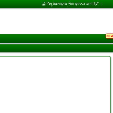
छिगु वेबसाइटय् सेवा इन्स्टल यानादिसँ ।