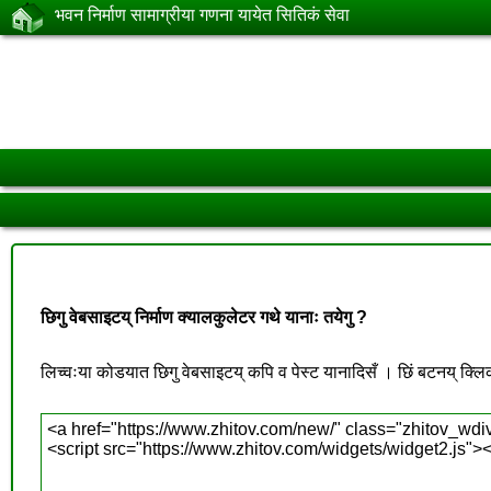
भवन निर्माण सामाग्रीया गणना यायेत सितिकं सेवा
छिगु वेबसाइटय् निर्माण क्यालकुलेटर गथे यानाः तयेगु ?
लिच्वःया कोडयात छिगु वेबसाइटय् कपि व पेस्ट यानादिसँ । छिं बटनय् क्लि