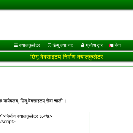
क्यालकुलेटर
छिगु ल्याःचाः
प्रवेश द्वार
नेवा
छिगु वेबसाइटय् निर्माण क्यालकुलेटर
क यायेबलय्, छिगु वेबसाइटय् सेवा चाली ।