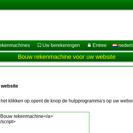
rekenmachines
Uw berekeningen
Entree
nederl
Bouw rekenmachine voor uw website
 website
r het klikken op opent de knop de hulpprogramma's op uw websi