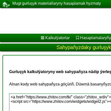
Mugt gurluşyk materiallaryny hasaplamak hyzmaty
Kalkulýatorlar
Hasaplamalaryňy
Sahypaňyzdaky gurluşyk 
Gurluşyk kalkulýatoryny web sahypaňyza nädip ýerleş
Alnan kody web sahypaňyza göçüriň. Düwmä basanyňyzd