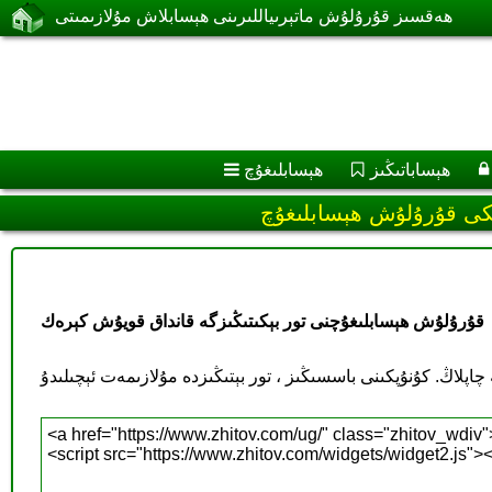
ھەقسىز قۇرۇلۇش ماتېرىياللىرىنى ھېسابلاش مۇلازىمىتى
ھېساباتىڭىز
ھېسابلىغۇچ
ىكى قۇرۇلۇش ھېسابلىغۇچ
قۇرۇلۇش ھېسابلىغۇچنى تور بېكىتىڭىزگە قانداق قويۇش كېرەك