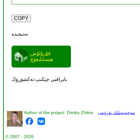
نەتىجىدە
قۇرۇلۇش
ھېسابلىغۇچ
بايراقنى چېكىپ تەكشۈرۈڭ
مەخپىيەتلىك تۈزۈمى
Author of the project: Dmitry Zhitov
© 2007 - 2026