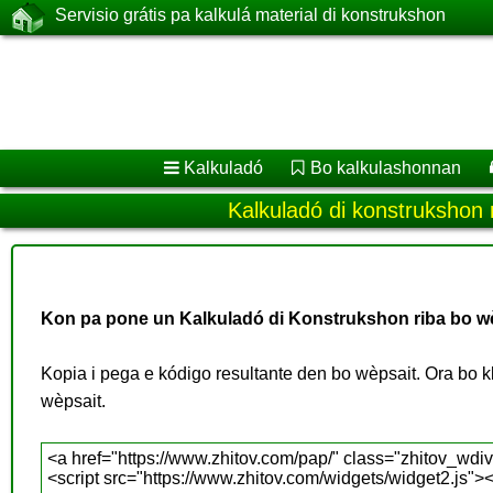
Servisio grátis pa kalkulá material di konstrukshon
Kalkuladó
Bo kalkulashonnan
Kalkuladó di konstrukshon 
Kon pa pone un Kalkuladó di Konstrukshon riba bo w
Kopia i pega e kódigo resultante den bo wèpsait. Ora bo kli
wèpsait.