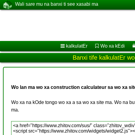
Wali sare mu na banxi ti see xasabi ma
kalkulatEr
Wo xa kEdi
Banxi tife kalkulatEr w
Wo lan ma wo xa construction calculateur sa wo xa si
Wo xa na kOde tongo wo xa a sa wo xa site ma. Wo na butO
ma.