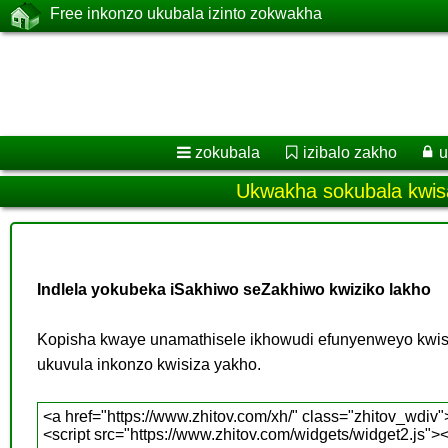
Free inkonzo ukubala izinto zokwakha
zokubala
izibalo zakho
Ukwakha sokubala kwisa
Indlela yokubeka iSakhiwo seZakhiwo kwiziko lakho
Kopisha kwaye unamathisele ikhowudi efunyenweyo kwisa
ukuvula inkonzo kwisiza yakho.