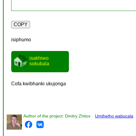
isiphumo
isakhiwo
sokubala
Cofa kwibhanki ukujonga
Author of the project: Dmitry Zhitov
Umthetho wabucala