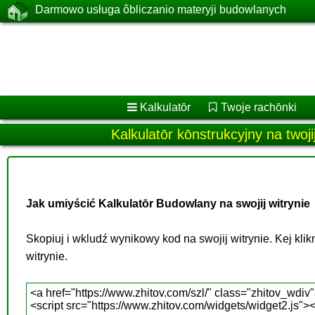
Darmowo usługa ôbliczanio materyji budowlanych
Kalkulatōr
Twoje rachōnki
Kalkulatōr kōnstrukcyjny na twoji
Jak umiyścić Kalkulatōr Budowlany na swojij witrynie
Skopiuj i wkludź wynikowy kod na swojij witrynie. Kej klikn
witrynie.