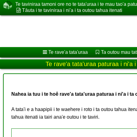
Te taviniraa tamoni ore no te tata'uraa i te mau tao'a pat
Tāuta i te taviniraa i ni'a i ta outou tahua itenati
Te rave'a tata'uraa
Ta outou mau tat
Te rave'a tata'uraa paturaa i ni'a i
Nahea ia tuu i te hoê rave'a tata'uraa paturaa i ni'a i ta
A tata'i e a haapipii i te waehere i roto i ta outou tahua iten
tahua itenati ia tairi ana'e outou i te taviri.