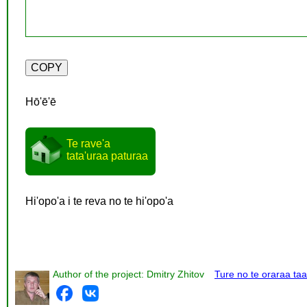
Hō'ē'ē
Te rave'a
tata'uraa paturaa
Hi'opo'a i te reva no te hi'opo'a
Author of the project: Dmitry Zhitov
Ture no te oraraa taa